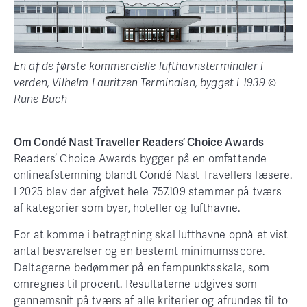
En af de første kommercielle lufthavnsterminaler i
verden, Vilhelm Lauritzen Terminalen, bygget i 1939 ©
Rune Buch
Om Condé Nast Traveller Readers’ Choice Awards
Readers’ Choice Awards bygger på en omfattende
onlineafstemning blandt Condé Nast Travellers læsere.
I 2025 blev der afgivet hele 757.109 stemmer på tværs
af kategorier som byer, hoteller og lufthavne.
For at komme i betragtning skal lufthavne opnå et vist
antal besvarelser og en bestemt minimumsscore.
Deltagerne bedømmer på en fempunktsskala, som
omregnes til procent. Resultaterne udgives som
gennemsnit på tværs af alle kriterier og afrundes til to