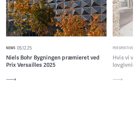
05.12.25
NEWS
PERSPEKTIVER
Niels Bohr Bygningen præmieret ved
Hvis vi v
Prix Versailles 2025
lovgivni