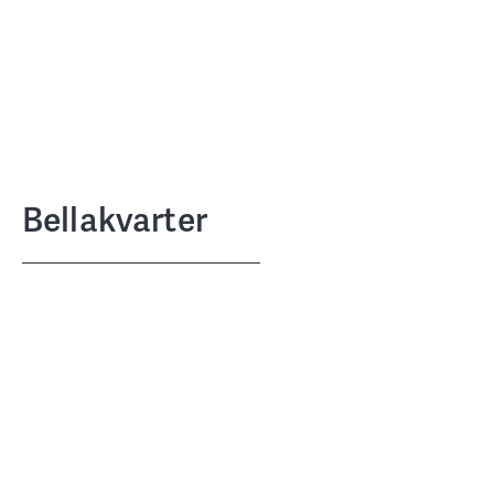
Bellakvarter
Solstra Capital
BYGHERRE
Cobe, TETRIS A/S, Rambøll, UiWE
SAMARBEJDSPARTNERE
Ørestad
BELIGGENHED