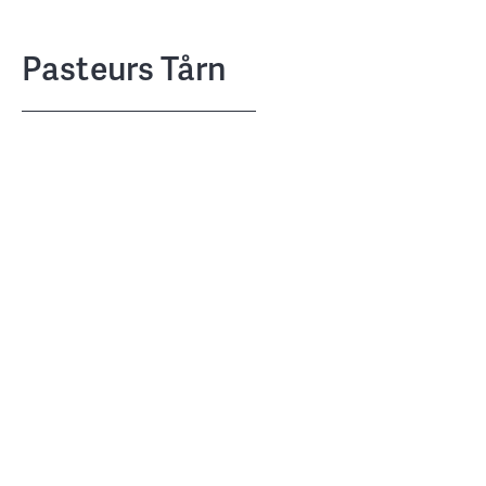
Pasteurs Tårn
Carlsberg Byen Ejendomme P/S
BYGHERRE
Wingårdhs, 1:1 Landskab, Afry
SAMARBEJDSPARTNERE
Fadet 6, DK-1799 København V
BELIGGENHED
15.000m2
STØRRELSE
Realiseret i 2022
STATUS