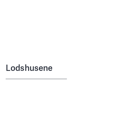
Lodshusene
Harbour A/S (PensionDanmark, ATP
CLIENT
Ejendomme og By & Havn)
STED By og landskab
TEAM