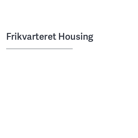
Frikvarteret Housing
Tetriis a/s
CLIENT
Alectia
TEAM
Århusgade 133, DK-2150 Nordhavn,
LOCATION
Copenhagen
900 m2
SIZE